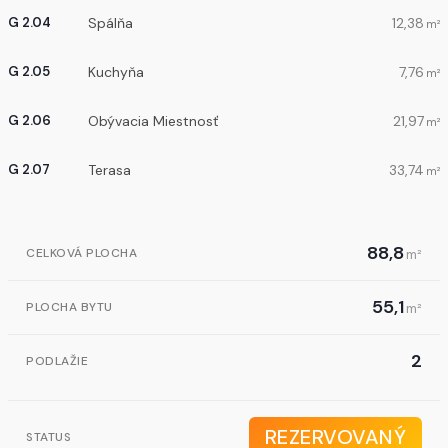
Spálňa
12,38
G 2.04
m²
Kuchyňa
7,76
G 2.05
m²
Obývacia Miestnosť
21,97
G 2.06
m²
Terasa
33,74
G 2.07
m²
88,8
CELKOVÁ PLOCHA
m²
55,1
PLOCHA BYTU
m²
2
PODLAŽIE
REZERVOVANÝ
STATUS