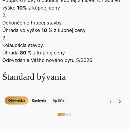
Podpis Zmluvy o budúcej kúpnej zmluve. Úhrada vo
výške
10%
z kúpnej ceny
2.
Dokončenie hrubej stavby.
Úhrada vo výške
10 %
z kúpnej ceny
3.
Kolaudácia stavby.
Úhrada
80 %
z kúpnej ceny
Odovzdanie Vášho nového bytu 5/2026
Štandard bývania
Obývačka
Kuchyňa
Spálňa