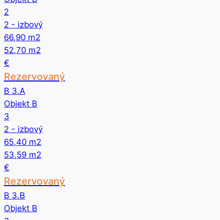
2
2
- izbový
66,90
m2
52,70
m2
€
Rezervovaný
B 3.A
Objekt B
3
2
- izbový
65,40
m2
53,59
m2
€
Rezervovaný
B 3.B
Objekt B