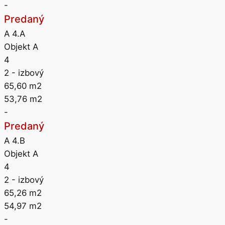
-
Predaný
A 4.A
Objekt A
4
2
- izbový
65,60
m2
53,76
m2
-
Predaný
A 4.B
Objekt A
4
2
- izbový
65,26
m2
54,97
m2
-