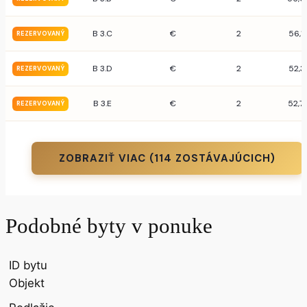
B 3.C
€
2
56,1
REZERVOVANÝ
B 3.D
€
2
52,3
REZERVOVANÝ
B 3.E
€
2
52,7
REZERVOVANÝ
ZOBRAZIŤ VIAC (114 ZOSTÁVAJÚCICH)
Podobné byty v ponuke
ID bytu
Objekt