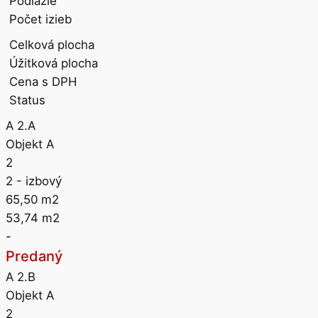
Podlažie
Počet izieb
Celková plocha
Úžitková plocha
Cena s DPH
Status
A 2.A
Objekt A
2
2
- izbový
65,50
m2
53,74
m2
-
Predaný
A 2.B
Objekt A
2