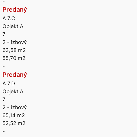
-
Predaný
A 7.C
Objekt A
7
2
- izbový
63,58
m2
55,70
m2
-
Predaný
A 7.D
Objekt A
7
2
- izbový
65,14
m2
52,52
m2
-