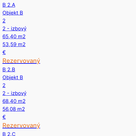
B 2.A
Objekt B
2
2
- izbový
65,40
m2
53,59
m2
€
Rezervovaný
B 2.B
Objekt B
2
2
- izbový
68,40
m2
56,08
m2
€
Rezervovaný
B 2.C