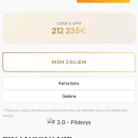
CENA S DPH
212 235
€
MÁM ZÁUJEM
Karta bytu
Galéria
* Pôdorysy môžu obsahovať drobné odchýlky od reálneho stavu po dokončení
stavby.