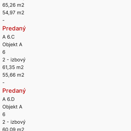
65,26
m2
54,97
m2
-
Predaný
A 6.C
Objekt A
6
2
- izbový
61,35
m2
55,66
m2
-
Predaný
A 6.D
Objekt A
6
2
- izbový
60,09
m2