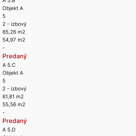
A 5.B
Objekt A
5
2
- izbový
65,26
m2
54,97
m2
-
Predaný
A 5.C
Objekt A
5
2
- izbový
61,81
m2
55,56
m2
-
Predaný
A 5.D