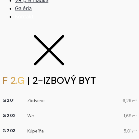
VR prehliadka
Galéria
Kontakt
F 2.G
| 2-IZBOVÝ BYT
Zádverie
6,29
G 2.01
m²
Wc
1,69
G 2.02
m²
Kúpeľňa
5,01
G 2.03
m²