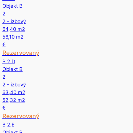
Objekt B
2
2
- izbový
64,40
m2
56,10
m2
€
Rezervovaný
B 2.D
Objekt B
2
2
- izbový
63,40
m2
52,32
m2
€
Rezervovaný
B 2.E
Objekt B