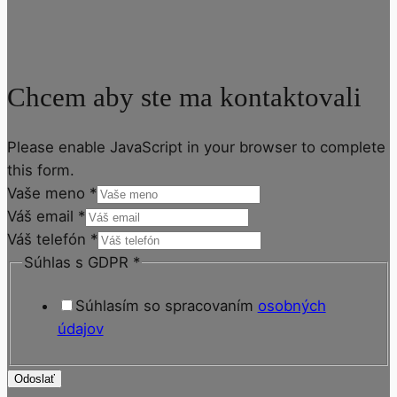
Chcem aby ste ma kontaktovali
Please enable JavaScript in your browser to complete
this form.
Vaše meno
*
Váš email
*
Váš telefón
*
Súhlas s GDPR
*
Súhlasím so spracovaním
osobných
údajov
Odoslať