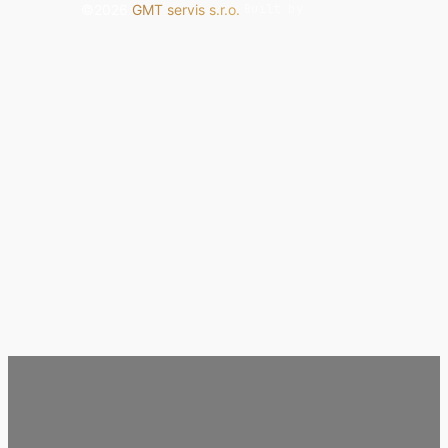
©2026
GMT servis s.r.o.
·
Built by