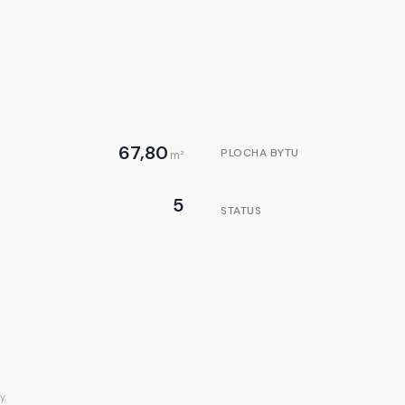
67,80
PLOCHA BYTU
m²
5
STATUS
y.