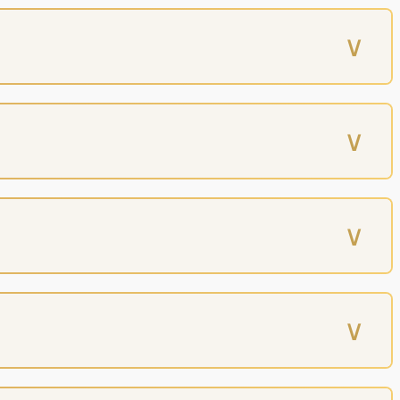
∨
∨
∨
∨