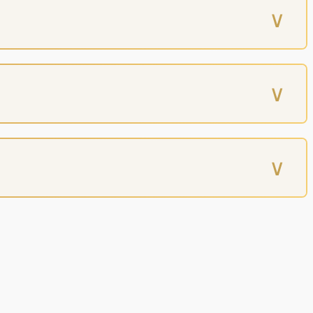
∨
∨
∨