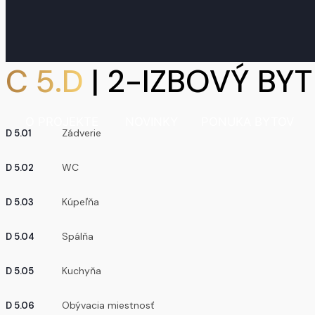
C 5.D
| 2-IZBOVÝ BYT
O PROJEKTE
NOVINKY
PONUKA BYTOV
Zádverie
D 5.01
WC
D 5.02
Kúpeľňa
D 5.03
Spálňa
D 5.04
Kuchyňa
D 5.05
Obývacia miestnosť
D 5.06