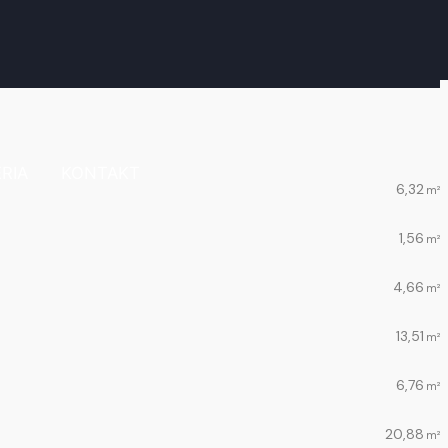
RIA
KONTAKT
6,32
m²
1,56
m²
4,66
m²
13,51
m²
6,76
m²
20,88
m²