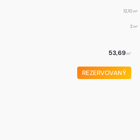
12,10
m²
2
m²
53,69
m²
REZERVOVANÝ