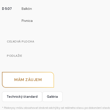
Balkón
D 5.07
Pivnica
CELKOVÁ PLOCHA
PODLAŽIE
MÁM ZÁUJEM
Technický štandard
Galéria
* Pôdorysy môžu obsahovať drobné odchýlky od reálneho stavu po dokončení stavb