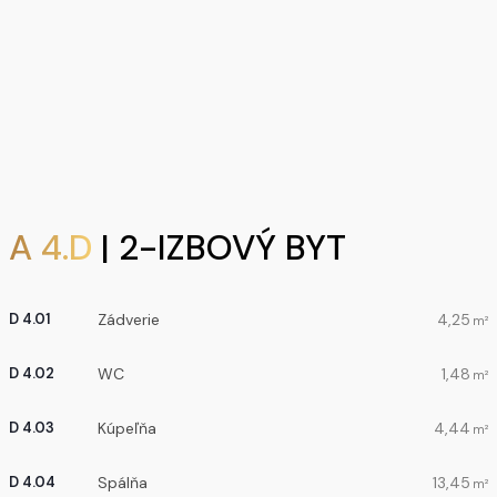
A 4.D
| 2-IZBOVÝ BYT
Zádverie
4,25
D 4.01
m²
WC
1,48
D 4.02
m²
Kúpeľňa
4,44
D 4.03
m²
Spálňa
13,45
D 4.04
m²