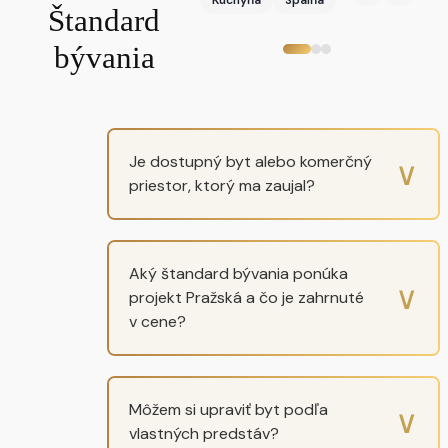
Kuchyňa
Spálňa
Štandard
bývania
Je dostupný byt alebo komerčný
∨
priestor, ktorý ma zaujal?
Aký štandard bývania ponúka
∨
projekt Pražská a čo je zahrnuté
v cene?
Môžem si upraviť byt podľa
∨
vlastných predstáv?