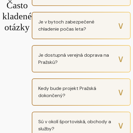
Často
kladené
Je v bytoch zabezpečené
∨
otázky
chladenie počas leta?
Je dostupná verejná doprava na
∨
Pražskú?
Kedy bude projekt Pražská
∨
dokončený?
Sú v okolí športoviská, obchody a
∨
služby?