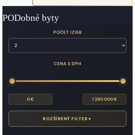
PODobné byty
POČET IZIEB
CENA S DPH
ROZŠÍRENÝ FILTER