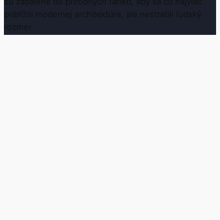
sú zabalené do prírodných farieb, aby sa čo najviac
priblížili modernej architektúre, ale nestratili ľudský
rozmer.
Výhradný predajca
Navigácia
O projekte
ELEMENT REALITY
MÁM ZÁU
Kúpeľná 3,
Lokalita
080 01 Prešov
Navigovať
Ponuka bytov
+421 948 989 797
info@prazska.sk
VR prehliadka
Novinky
Developer
Financovanie
Dôležité stránky
Blog