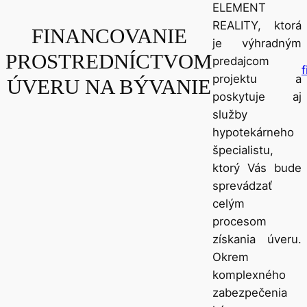
ELEMENT
REALITY, ktorá
FINANCOVANIE
je výhradným
PROSTREDNÍCTVOM
predajcom
projektu a
ÚVERU NA BÝVANIE
poskytuje aj
služby
hypotekárneho
špecialistu,
ktorý Vás bude
sprevádzať
celým
procesom
získania úveru.
Okrem
komplexného
zabezpečenia