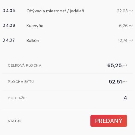
Obývacia miestnosť / jedáleň
22,63
D 4.05
m²
Kuchyňa
6,26
D 4.06
m²
Balkón
12,74
D 4.07
m²
65,25
CELKOVÁ PLOCHA
m²
52,51
PLOCHA BYTU
m²
4
PODLAŽIE
PREDANÝ
STATUS