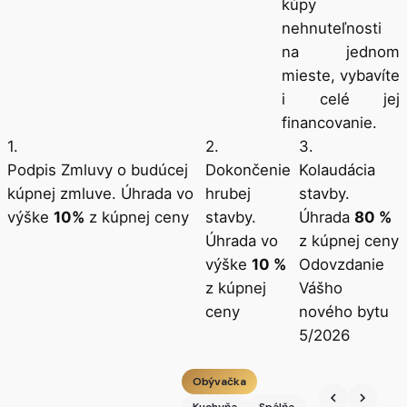
kúpy
nehnuteľnosti
na jednom
mieste, vybavíte
i celé jej
financovanie.
1.
2.
3.
Podpis Zmluvy o budúcej
Dokončenie
Kolaudácia
kúpnej zmluve. Úhrada vo
hrubej
stavby.
výške
10%
z kúpnej ceny
stavby.
Úhrada
80 %
Úhrada vo
z kúpnej ceny
výške
10 %
Odovzdanie
z kúpnej
Vášho
ceny
nového bytu
5/2026
Obývačka