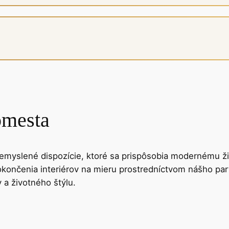
omesta
remyslené dispozície, ktoré sa prispôsobia modernému živ
ončenia interiérov na mieru prostredníctvom nášho par
 a životného štýlu.