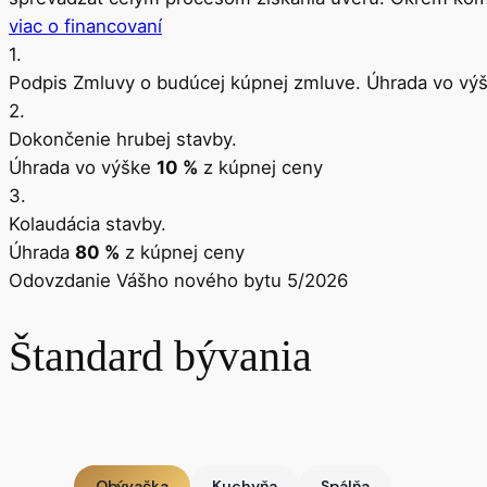
viac o financovaní
1.
Podpis Zmluvy o budúcej kúpnej zmluve. Úhrada vo vý
2.
Dokončenie hrubej stavby.
Úhrada vo výške
10 %
z kúpnej ceny
3.
Kolaudácia stavby.
Úhrada
80 %
z kúpnej ceny
Odovzdanie Vášho nového bytu 5/2026
Štandard bývania
Obývačka
Kuchyňa
Spálňa