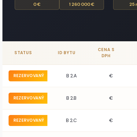
PODobné byty
STATUS