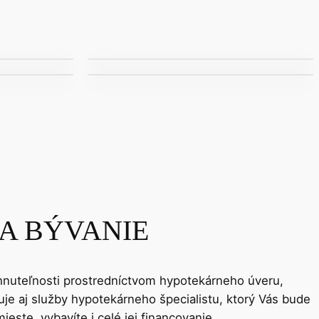
A BÝVANIE
nehnuteľnosti prostredníctvom hypotekárneho úveru,
je aj služby hypotekárneho špecialistu, ktorý Vás bude
te, vybavíte i celé jej financovanie.