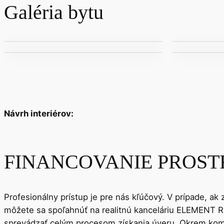
Galéria bytu
Návrh interiérov:
FINANCOVANIE PROST
Profesionálny prístup je pre nás kľúčový. V prípade, ak
môžete sa spoľahnúť na realitnú kanceláriu ELEMENT RE
sprevádzať celým procesom získania úveru. Okrem komp