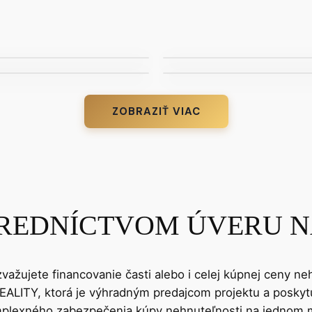
ZOBRAZIŤ VIAC
REDNÍCTVOM ÚVERU N
 zvažujete financovanie časti alebo i celej kúpnej ceny 
ALITY, ktorá je výhradným predajcom projektu a poskytu
lexného zabezpečenia kúpy nehnuteľnosti na jednom mies