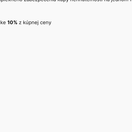
ške
10%
z kúpnej ceny