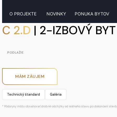
O PROJEKTE
NOVINKY
PONUKA BYTOV
C 2.D
| 2-IZBOVÝ BYT
PODLAŽIE
MÁM ZÁUJEM
Technický štandard
Galéria
* Pôdorysy môžu obsahovať drobné odchýlky od reálneho stavu po dokončení stavb