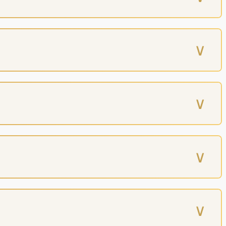
∨
∨
∨
∨