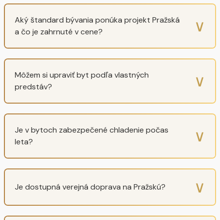
Aký štandard bývania ponúka projekt Pražská
∨
a čo je zahrnuté v cene?
Môžem si upraviť byt podľa vlastných
∨
predstáv?
Je v bytoch zabezpečené chladenie počas
∨
leta?
∨
Je dostupná verejná doprava na Pražskú?