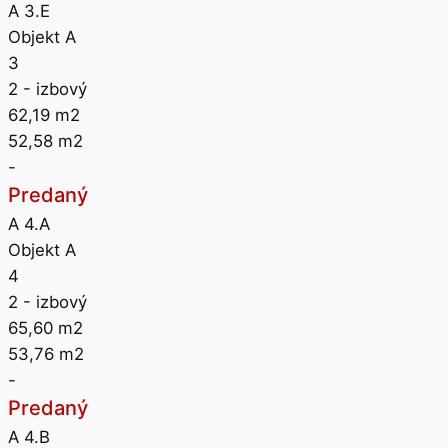
A 3.E
Objekt A
3
2
- izbový
62,19
m2
52,58
m2
-
Predaný
A 4.A
Objekt A
4
2
- izbový
65,60
m2
53,76
m2
-
Predaný
A 4.B