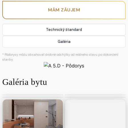
MÁM ZÁUJEM
Technický štandard
Galéria
* Pôdorysy môžu obsahovať drobné odchýlky od reálneho stavu po dokončení
stavby.
Galéria bytu