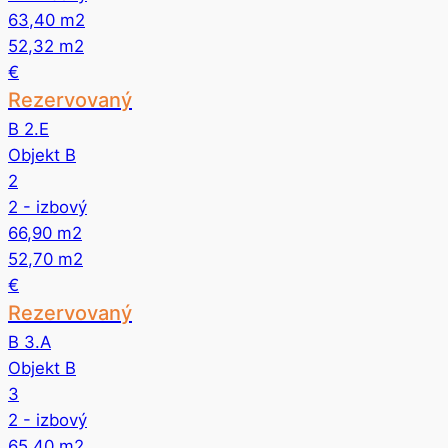
63,40
m2
52,32
m2
€
Rezervovaný
B 2.E
Objekt B
2
2
- izbový
66,90
m2
52,70
m2
€
Rezervovaný
B 3.A
Objekt B
3
2
- izbový
65,40
m2