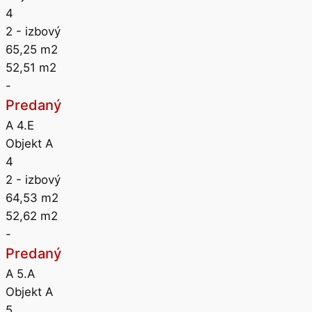
4
2
- izbový
65,25
m2
52,51
m2
-
Predaný
A 4.E
Objekt A
4
2
- izbový
64,53
m2
52,62
m2
-
Predaný
A 5.A
Objekt A
5