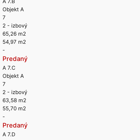
A 7.B
Objekt A
7
2
- izbový
65,26
m2
54,97
m2
-
Predaný
A 7.C
Objekt A
7
2
- izbový
63,58
m2
55,70
m2
-
Predaný
A 7.D