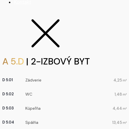
Kontakt
A 5.D
| 2-IZBOVÝ BYT
Zádverie
4,25
D 5.01
m²
WC
1,48
D 5.02
m²
Kúpeľňa
4,44
D 5.03
m²
Spálňa
13,45
D 5.04
m²