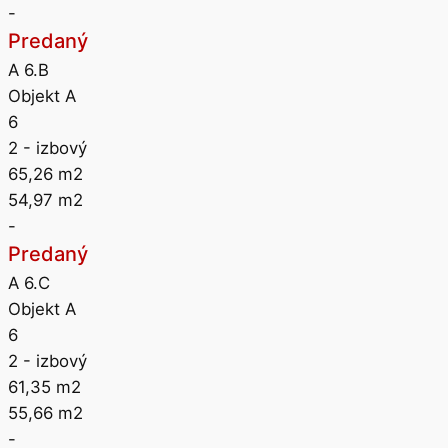
-
Predaný
A 6.B
Objekt A
6
2
- izbový
65,26
m2
54,97
m2
-
Predaný
A 6.C
Objekt A
6
2
- izbový
61,35
m2
55,66
m2
-