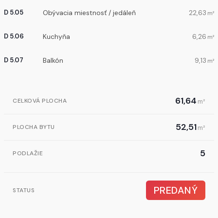
Obývacia miestnosť / jedáleň
22,63
D 5.05
m²
Kuchyňa
6,26
D 5.06
m²
Balkón
9,13
D 5.07
m²
61,64
CELKOVÁ PLOCHA
m²
52,51
PLOCHA BYTU
m²
5
PODLAŽIE
PREDANÝ
STATUS