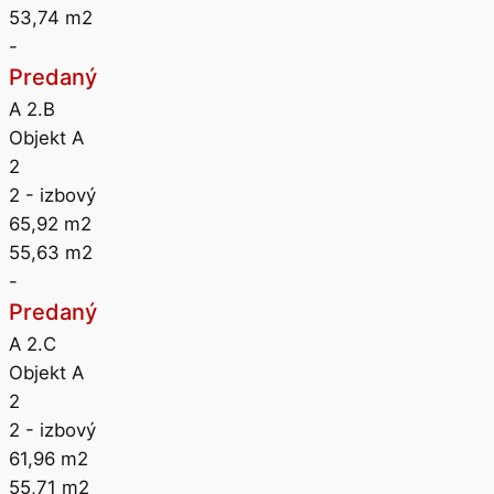
53,74
m2
-
Predaný
A 2.B
Objekt A
2
2
- izbový
65,92
m2
55,63
m2
-
Predaný
A 2.C
Objekt A
2
2
- izbový
61,96
m2
55,71
m2