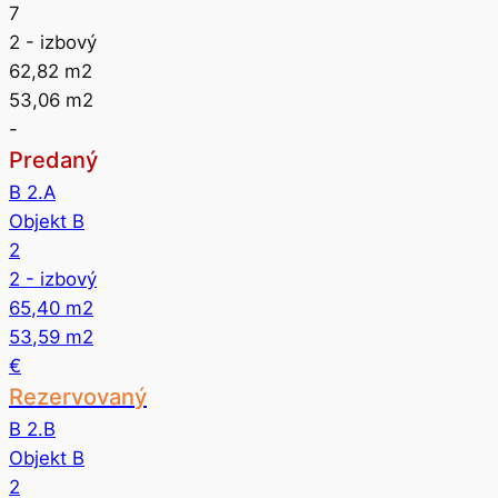
7
2
- izbový
62,82
m2
53,06
m2
-
Predaný
B 2.A
Objekt B
2
2
- izbový
65,40
m2
53,59
m2
€
Rezervovaný
B 2.B
Objekt B
2