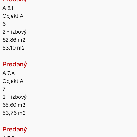
A 6.I
Objekt A
6
2
- izbový
62,86
m2
53,10
m2
-
Predaný
A 7.A
Objekt A
7
2
- izbový
65,60
m2
53,76
m2
-
Predaný